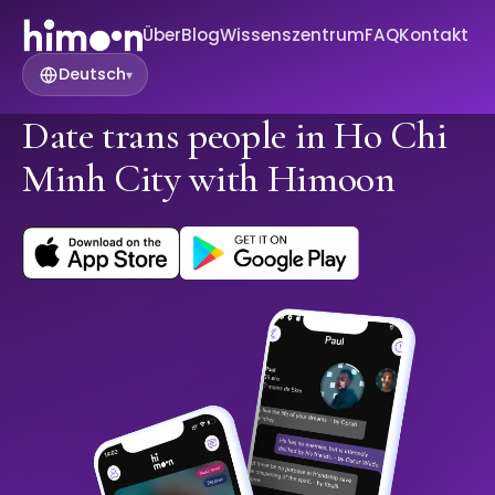
Über
Blog
Wissenszentrum
FAQ
Kontakt
Deutsch
▾
Date trans people in Ho Chi
Minh City with Himoon