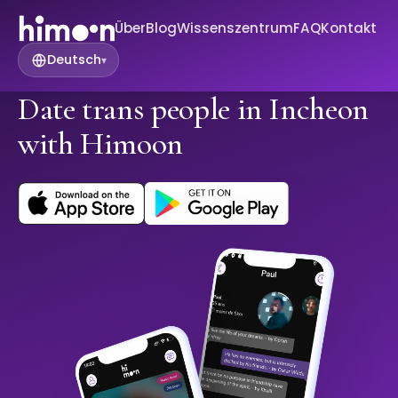
Über
Blog
Wissenszentrum
FAQ
Kontakt
Deutsch
▾
Date trans people in Incheon
with Himoon