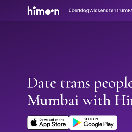
Über
Blog
Wissenszentrum
F
Date trans peopl
Mumbai with H