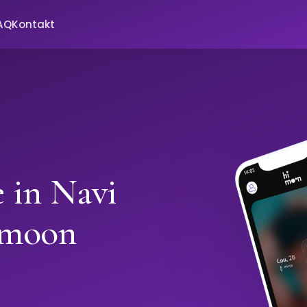
AQ
Kontakt
e in Navi
imoon