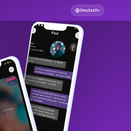
Deutsch
▾