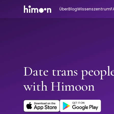
Über
Blog
Wissenszentrum
F
Date trans peopl
with Himoon