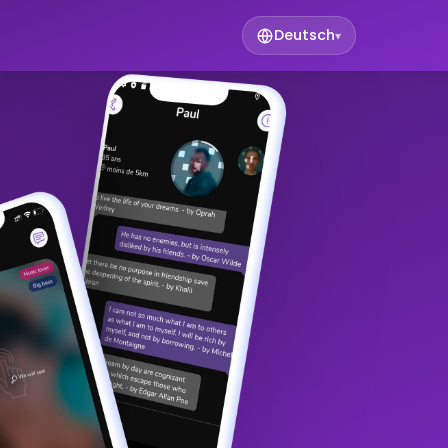
Deutsch
▾