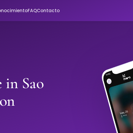
onocimiento
FAQ
Contacto
e in Sao
oon