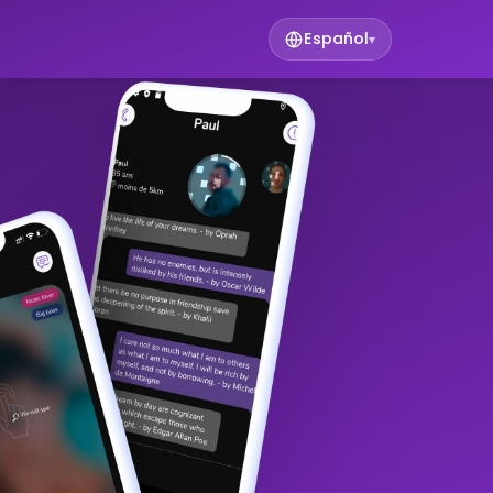
Español
▾