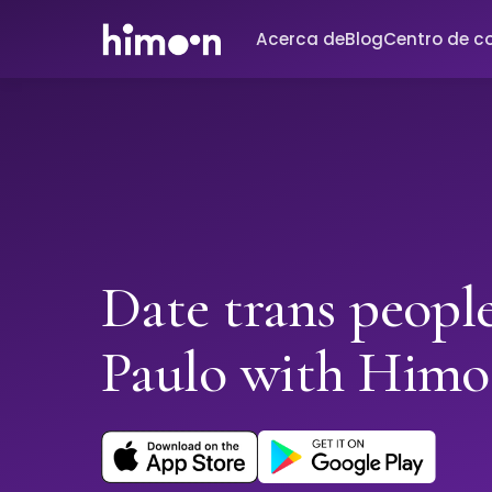
Acerca de
Blog
Centro de c
Date trans peopl
Paulo with Him