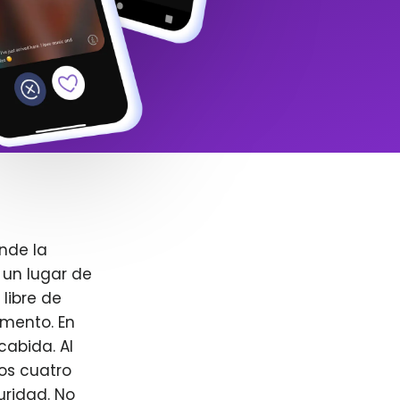
nde la
 un lugar de
libre de
omento. En
cabida. Al
ros cuatro
uridad. No