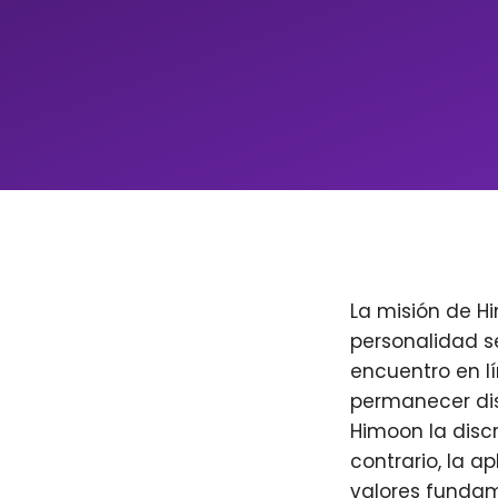
La misión de H
personalidad s
encuentro en l
permanecer dis
Himoon la discr
contrario, la a
valores fundam