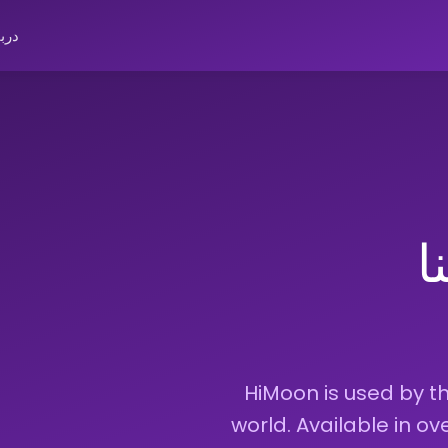
دربا
ا
HiMoon is used by t
world. Available in o