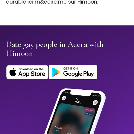
durable ici m&ecirc;me sur Himoon.
Date gay people in Accra with
Himoon