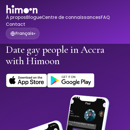
À propos
Blogue
Centre de connaissances
FAQ
Contact
Français
▾
Date gay people in Accra
with Himoon