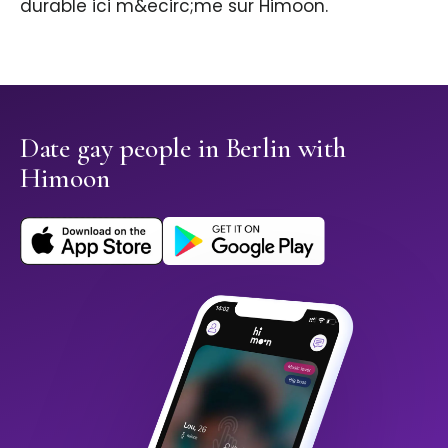
durable ici m&ecirc;me sur Himoon.
Date gay people in Berlin with
Himoon