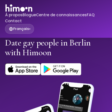
À propos
Blogue
Centre de connaissances
FAQ
Contact
Français
▾
Date gay people in Berlin
with Himoon