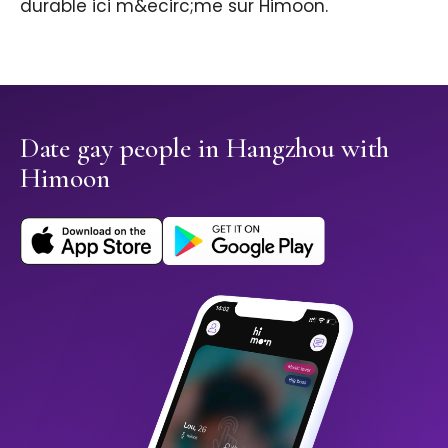
durable ici m&ecirc;me sur Himoon.
Date gay people in Hangzhou with
Himoon