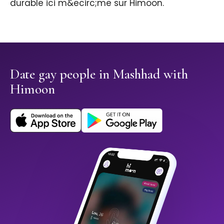
durable ici m&ecirc;me sur Himoon.
Date gay people in Mashhad with
Himoon