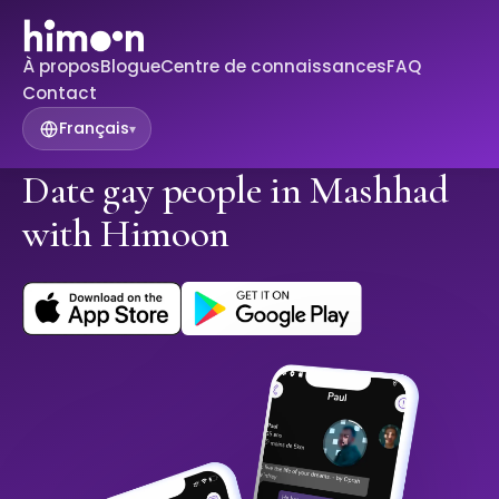
À propos
Blogue
Centre de connaissances
FAQ
Contact
Français
▾
Date gay people in Mashhad
with Himoon