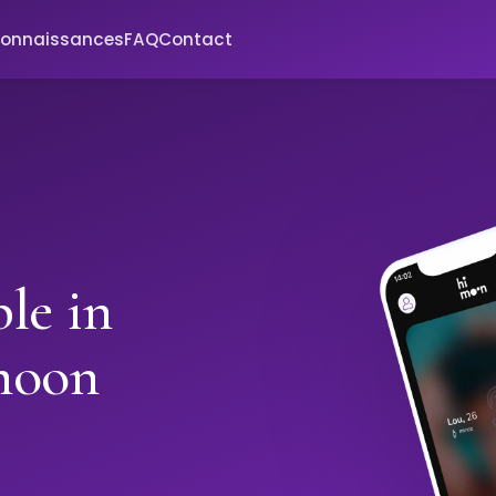
connaissances
FAQ
Contact
le in
moon