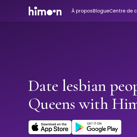
À propos
Blogue
Centre de 
Date lesbian peop
Queens with Hi