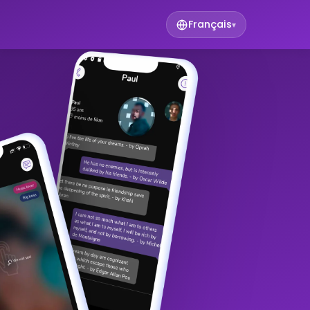
Français
▾