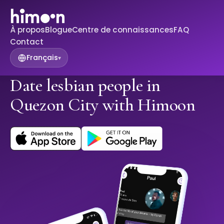
À propos
Blogue
Centre de connaissances
FAQ
Contact
Français
▾
Date lesbian people in
Quezon City with Himoon