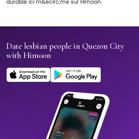
durable ici m&ecirc;me sur Himoon.
Date lesbian people in Quezon City
with Himoon