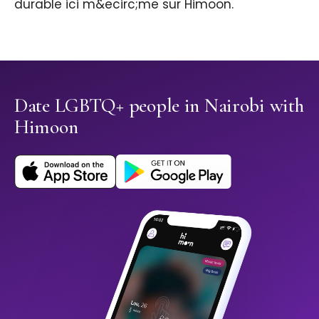
durable ici m&ecirc;me sur Himoon.
Date LGBTQ+ people in Nairobi with
Himoon