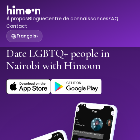
À propos
Blogue
Centre de connaissances
FAQ
Contact
Français
▾
Date LGBTQ+ people in
Nairobi with Himoon