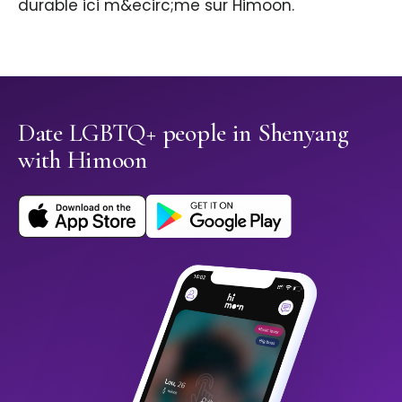
durable ici m&ecirc;me sur Himoon.
Date LGBTQ+ people in Shenyang
with Himoon