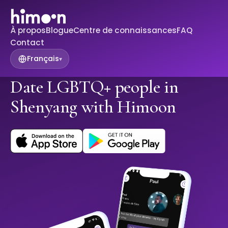
À propos
Blogue
Centre de connaissances
FAQ
Contact
Français
▾
Date LGBTQ+ people in
Shenyang with Himoon