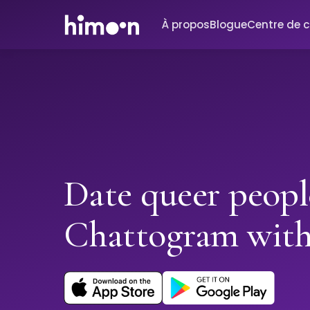
À propos
Blogue
Centre de 
Date queer peopl
Chattogram wit