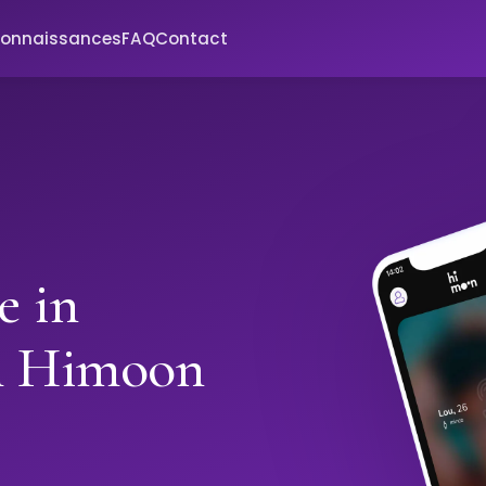
connaissances
FAQ
Contact
e in
h Himoon