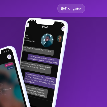
Français
▾