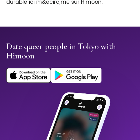
durable ici m&ecirc;me sur Himoon.
Date queer people in Tokyo with
Himoon