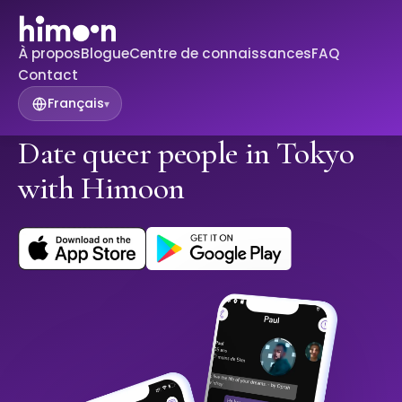
À propos
Blogue
Centre de connaissances
FAQ
Contact
Français
▾
Date queer people in Tokyo
with Himoon