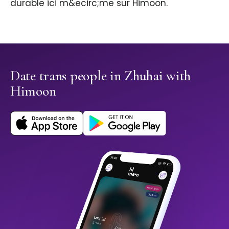
durable ici m&ecirc;me sur Himoon.
Date trans people in Zhuhai with
Himoon