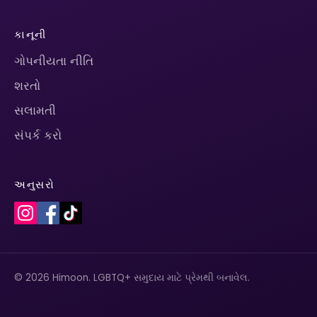
કાનૂની
ગોપનીયતા નીતિ
શરતો
સલામતી
સંપર્ક કરો
અનુસરો
© 2026 Himoon. LGBTQ+ સમુદાય માટે પ્રેમથી બનાવેલ.