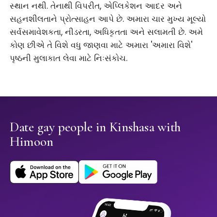
સ્થાન નથી. તેનાથી વિપરીત, એપ્લિકેશન આદર અને
સહનશીલતાને પ્રોત્સાહન આપે છે. અમારા ચાર મુખ્ય મૂલ્યો
સર્વસમાવેશકતા, નીડરતા, અધિકૃતતા અને સલામતી છે. અમે
કોણ છીએ તે વિશે વધુ જાણવા માટે અમારા 'અમારા વિશે'
પૃષ્ઠની મુલાકાત લેવા માટે નિઃસંકોચ.
Date gay people in Kinshasa with
Himoon