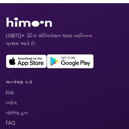
LGBTQ+ ડેટિંગ એપ્લિકેશન જ્યાં વ્યક્તિત્વ
પ્રથમ આવે છે.
અન્વેષણ કરો
વિશે
બ્લોગ
નોલેજ હબ
FAQ