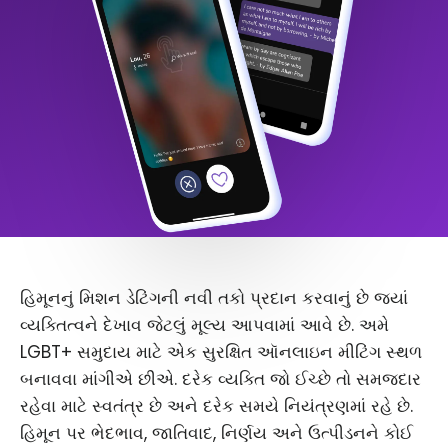
હિમૂનનું મિશન ડેટિંગની નવી તકો પ્રદાન કરવાનું છે જ્યાં
વ્યક્તિત્વને દેખાવ જેટલું મૂલ્ય આપવામાં આવે છે. અમે
LGBT+ સમુદાય માટે એક સુરક્ષિત ઑનલાઇન મીટિંગ સ્થળ
બનાવવા માંગીએ છીએ. દરેક વ્યક્તિ જો ઈચ્છે તો સમજદાર
રહેવા માટે સ્વતંત્ર છે અને દરેક સમયે નિયંત્રણમાં રહે છે.
હિમૂન પર ભેદભાવ, જાતિવાદ, નિર્ણય અને ઉત્પીડનને કોઈ