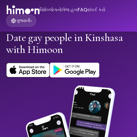
વિશે
બ્લોગ
નોલેજ હબ
FAQ
સંપર્ક કરો
ગુજરાતી
▾
Date gay people in Kinshasa
with Himoon