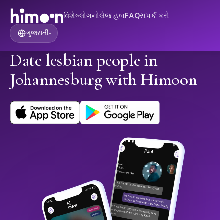
વિશે
બ્લોગ
નોલેજ હબ
FAQ
સંપર્ક કરો
ગુજરાતી
▾
Date lesbian people in
Johannesburg with Himoon