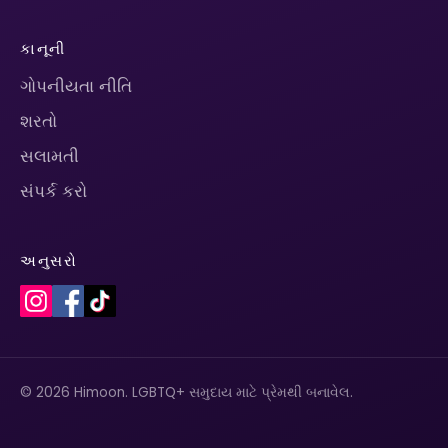
કાનૂની
ગોપનીયતા નીતિ
શરતો
સલામતી
સંપર્ક કરો
અનુસરો
© 2026 Himoon. LGBTQ+ સમુદાય માટે પ્રેમથી બનાવેલ.