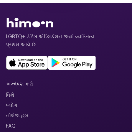
LGBTQ+ ડેટિંગ એપ્લિકેશન જ્યાં વ્યક્તિત્વ
પ્રથમ આવે છે.
અન્વેષણ કરો
વિશે
બ્લોગ
નોલેજ હબ
FAQ