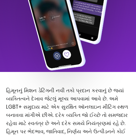
હિમૂનનું મિશન ડેટિંગની નવી તકો પ્રદાન કરવાનું છે જ્યાં
વ્યક્તિત્વને દેખાવ જેટલું મૂલ્ય આપવામાં આવે છે. અમે
LGBT+ સમુદાય માટે એક સુરક્ષિત ઑનલાઇન મીટિંગ સ્થળ
બનાવવા માંગીએ છીએ. દરેક વ્યક્તિ જો ઈચ્છે તો સમજદાર
રહેવા માટે સ્વતંત્ર છે અને દરેક સમયે નિયંત્રણમાં રહે છે.
હિમૂન પર ભેદભાવ, જાતિવાદ, નિર્ણય અને ઉત્પીડનને કોઈ