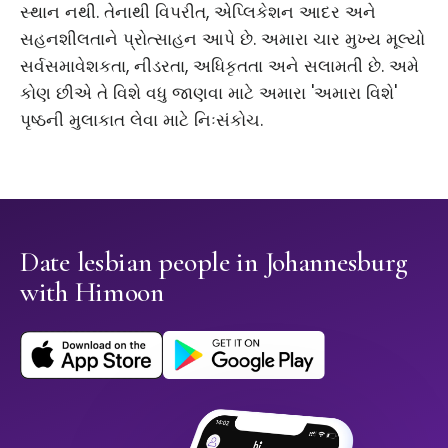
સ્થાન નથી. તેનાથી વિપરીત, એપ્લિકેશન આદર અને
સહનશીલતાને પ્રોત્સાહન આપે છે. અમારા ચાર મુખ્ય મૂલ્યો
સર્વસમાવેશકતા, નીડરતા, અધિકૃતતા અને સલામતી છે. અમે
કોણ છીએ તે વિશે વધુ જાણવા માટે અમારા 'અમારા વિશે'
પૃષ્ઠની મુલાકાત લેવા માટે નિઃસંકોચ.
Date lesbian people in Johannesburg
with Himoon