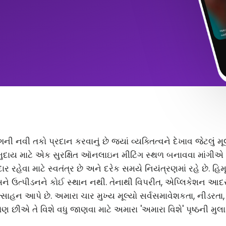
ંગની નવી તકો પ્રદાન કરવાનું છે જ્યાં વ્યક્તિત્વને દેખાવ જેટલું
ુદાય માટે એક સુરક્ષિત ઑનલાઇન મીટિંગ સ્થળ બનાવવા માંગીએ છ
 રહેવા માટે સ્વતંત્ર છે અને દરેક સમયે નિયંત્રણમાં રહે છે. હિ
અને ઉત્પીડનને કોઈ સ્થાન નથી. તેનાથી વિપરીત, એપ્લિકેશન આ
સાહન આપે છે. અમારા ચાર મુખ્ય મૂલ્યો સર્વસમાવેશકતા, નીડરતા
ણ છીએ તે વિશે વધુ જાણવા માટે અમારા 'અમારા વિશે' પૃષ્ઠની મુલા