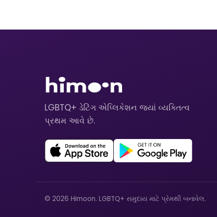
LGBTQ+ ડેટિંગ એપ્લિકેશન જ્યાં વ્યક્તિત્વ
પ્રથમ આવે છે.
© 2026 Himoon. LGBTQ+ સમુદાય માટે પ્રેમથી બનાવેલ.