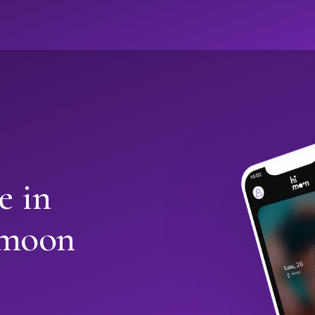
ો
e in
imoon