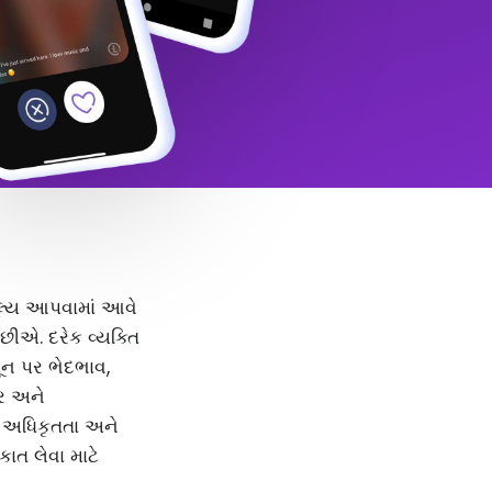
 મૂલ્ય આપવામાં આવે
ીએ. દરેક વ્યક્તિ
મૂન પર ભેદભાવ,
દર અને
, અધિકૃતતા અને
કાત લેવા માટે