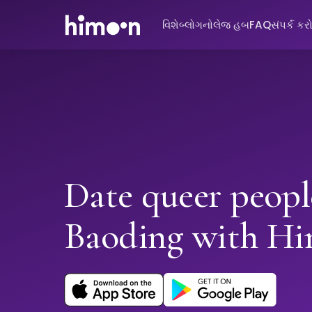
વિશે
બ્લોગ
નોલેજ હબ
FAQ
સંપર્ક કર
Date queer peopl
Baoding with H