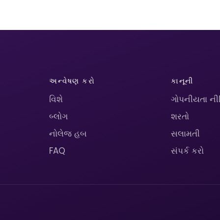
અન્વેષણ કરો
કાનૂની
વિશે
ગોપનીયતા ની
બ્લોગ
શરતો
નોલેજ હબ
સલામતી
FAQ
સંપર્ક કરો