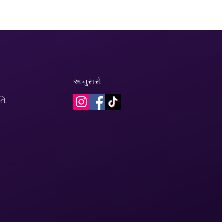
અનુસરો
તિ