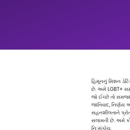
હિમૂનનું મિશન ડેટિ
છે. અમે LGBT+ સમ
જો ઈચ્છે તો સમજદાર
જાતિવાદ, નિર્ણય 
સહનશીલતાને પ્રોત્
સલામતી છે. અમે કો
નિઃસંકોચ.