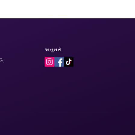
અનુસરો
તિ