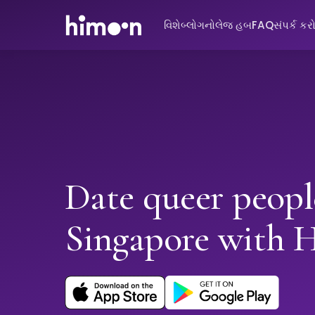
વિશે
બ્લોગ
નોલેજ હબ
FAQ
સંપર્ક કર
Date queer peopl
Singapore with 