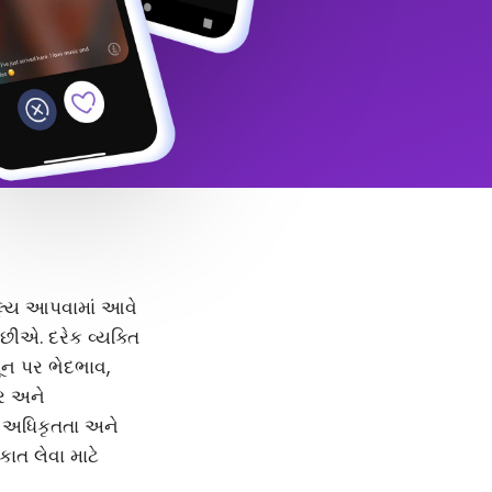
 મૂલ્ય આપવામાં આવે
ીએ. દરેક વ્યક્તિ
મૂન પર ભેદભાવ,
દર અને
, અધિકૃતતા અને
કાત લેવા માટે