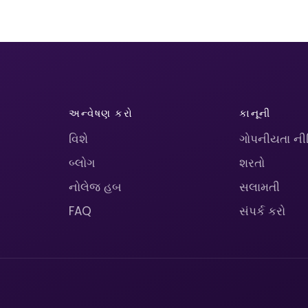
અન્વેષણ કરો
કાનૂની
વિશે
ગોપનીયતા ની
બ્લોગ
શરતો
નોલેજ હબ
સલામતી
FAQ
સંપર્ક કરો