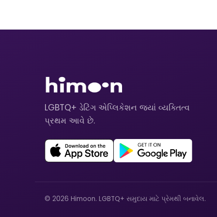
LGBTQ+ ડેટિંગ એપ્લિકેશન જ્યાં વ્યક્તિત્વ
પ્રથમ આવે છે.
© 2026 Himoon. LGBTQ+ સમુદાય માટે પ્રેમથી બનાવેલ.