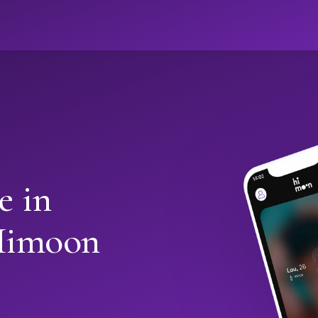
ો
e in
Himoon