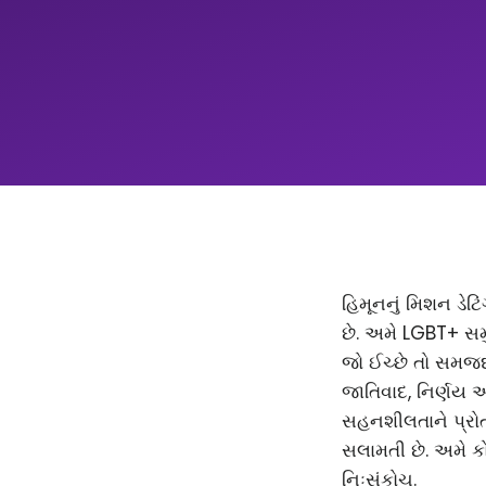
હિમૂનનું મિશન ડેટિ
છે. અમે LGBT+ સમ
જો ઈચ્છે તો સમજદાર
જાતિવાદ, નિર્ણય 
સહનશીલતાને પ્રોત્
સલામતી છે. અમે કો
નિઃસંકોચ.