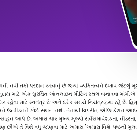
ંગની નવી તકો પ્રદાન કરવાનું છે જ્યાં વ્યક્તિત્વને દેખાવ જેટલું
ુદાય માટે એક સુરક્ષિત ઑનલાઇન મીટિંગ સ્થળ બનાવવા માંગીએ છ
 રહેવા માટે સ્વતંત્ર છે અને દરેક સમયે નિયંત્રણમાં રહે છે. હિ
અને ઉત્પીડનને કોઈ સ્થાન નથી. તેનાથી વિપરીત, એપ્લિકેશન આ
સાહન આપે છે. અમારા ચાર મુખ્ય મૂલ્યો સર્વસમાવેશકતા, નીડરતા
ણ છીએ તે વિશે વધુ જાણવા માટે અમારા 'અમારા વિશે' પૃષ્ઠની મુલા