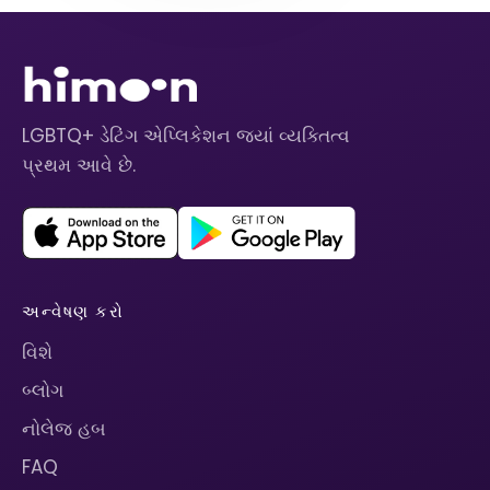
LGBTQ+ ડેટિંગ એપ્લિકેશન જ્યાં વ્યક્તિત્વ
પ્રથમ આવે છે.
અન્વેષણ કરો
વિશે
બ્લોગ
નોલેજ હબ
FAQ