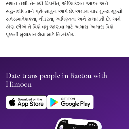
સ્થાન નથી. તેનાથી વિપરીત, એપ્લિકેશન આદર અને
સહનશીલતાને પ્રોત્સાહન આપે છે. અમારા ચાર મુખ્ય મૂલ્યો
સર્વસમાવેશકતા, નીડરતા, અધિકૃતતા અને સલામતી છે. અમે
કોણ છીએ તે વિશે વધુ જાણવા માટે અમારા 'અમારા વિશે'
પૃષ્ઠની મુલાકાત લેવા માટે નિઃસંકોચ.
Date trans people in Baotou with
Himoon