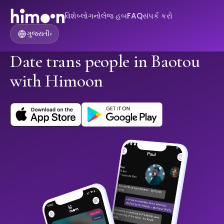
વિશે
બ્લોગ
નોલેજ હબ
FAQ
સંપર્ક કરો
ગુજરાતી
▾
Date trans people in Baotou
with Himoon