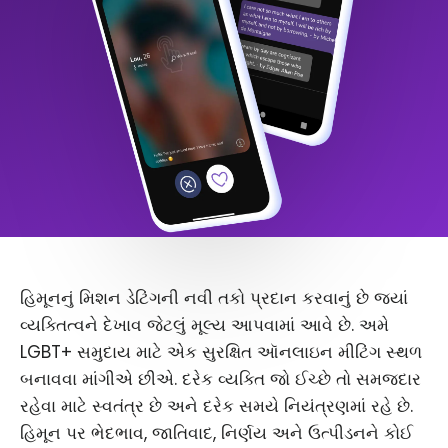
હિમૂનનું મિશન ડેટિંગની નવી તકો પ્રદાન કરવાનું છે જ્યાં
વ્યક્તિત્વને દેખાવ જેટલું મૂલ્ય આપવામાં આવે છે. અમે
LGBT+ સમુદાય માટે એક સુરક્ષિત ઑનલાઇન મીટિંગ સ્થળ
બનાવવા માંગીએ છીએ. દરેક વ્યક્તિ જો ઈચ્છે તો સમજદાર
રહેવા માટે સ્વતંત્ર છે અને દરેક સમયે નિયંત્રણમાં રહે છે.
હિમૂન પર ભેદભાવ, જાતિવાદ, નિર્ણય અને ઉત્પીડનને કોઈ