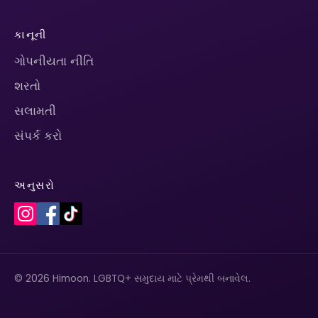
કાનૂની
ગોપનીયતા નીતિ
શરતો
સલામતી
સંપર્ક કરો
અનુસરો
© 2026 Himoon. LGBTQ+ સમુદાય માટે પ્રેમથી બનાવેલ.