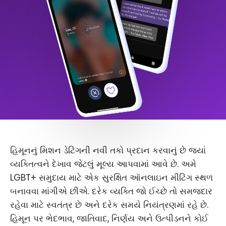
હિમૂનનું મિશન ડેટિંગની નવી તકો પ્રદાન કરવાનું છે જ્યાં
વ્યક્તિત્વને દેખાવ જેટલું મૂલ્ય આપવામાં આવે છે. અમે
LGBT+ સમુદાય માટે એક સુરક્ષિત ઑનલાઇન મીટિંગ સ્થળ
બનાવવા માંગીએ છીએ. દરેક વ્યક્તિ જો ઈચ્છે તો સમજદાર
રહેવા માટે સ્વતંત્ર છે અને દરેક સમયે નિયંત્રણમાં રહે છે.
હિમૂન પર ભેદભાવ, જાતિવાદ, નિર્ણય અને ઉત્પીડનને કોઈ