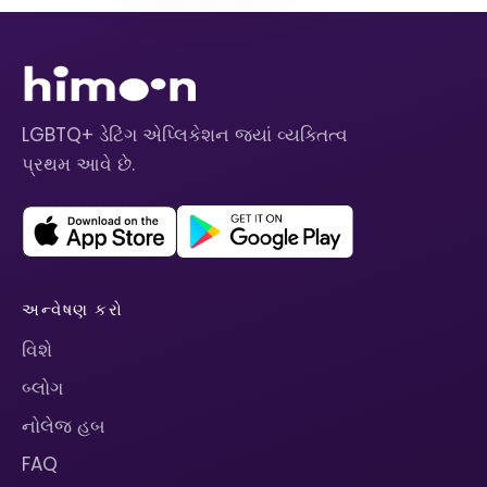
LGBTQ+ ડેટિંગ એપ્લિકેશન જ્યાં વ્યક્તિત્વ
પ્રથમ આવે છે.
અન્વેષણ કરો
વિશે
બ્લોગ
નોલેજ હબ
FAQ