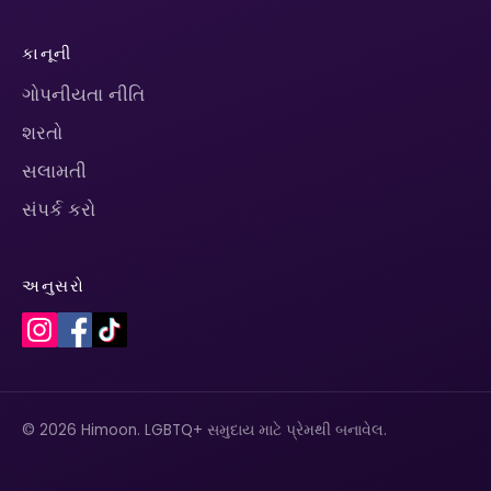
કાનૂની
ગોપનીયતા નીતિ
શરતો
સલામતી
સંપર્ક કરો
અનુસરો
© 2026 Himoon. LGBTQ+ સમુદાય માટે પ્રેમથી બનાવેલ.