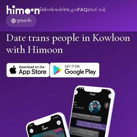
વિશે
બ્લોગ
નોલેજ હબ
FAQ
સંપર્ક કરો
ગુજરાતી
▾
Date trans people in Kowloon
with Himoon