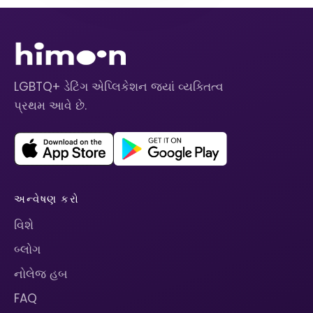
LGBTQ+ ડેટિંગ એપ્લિકેશન જ્યાં વ્યક્તિત્વ
પ્રથમ આવે છે.
અન્વેષણ કરો
વિશે
બ્લોગ
નોલેજ હબ
FAQ