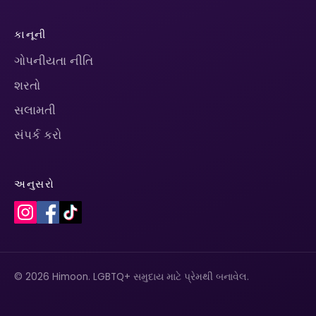
કાનૂની
ગોપનીયતા નીતિ
શરતો
સલામતી
સંપર્ક કરો
અનુસરો
© 2026 Himoon. LGBTQ+ સમુદાય માટે પ્રેમથી બનાવેલ.