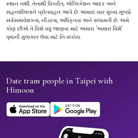
સ્થાન નથી. તેનાથી વિપરીત, એપ્લિકેશન આદર અને
સહનશીલતાને પ્રોત્સાહન આપે છે. અમારા ચાર મુખ્ય મૂલ્યો
સર્વસમાવેશકતા, નીડરતા, અધિકૃતતા અને સલામતી છે. અમે
કોણ છીએ તે વિશે વધુ જાણવા માટે અમારા 'અમારા વિશે'
પૃષ્ઠની મુલાકાત લેવા માટે નિઃસંકોચ.
Date trans people in Taipei with
Himoon