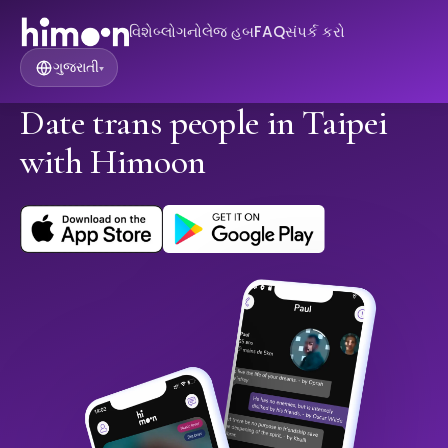
વિશે
બ્લોગ
નોલેજ હબ
FAQ
સંપર્ક કરો
ગુજરાતી
▾
Date trans people in Taipei
with Himoon