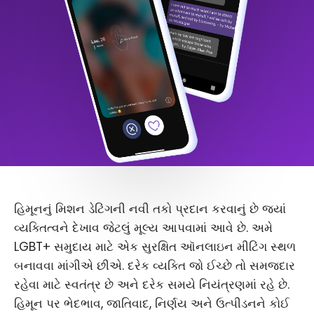
હિમૂનનું મિશન ડેટિંગની નવી તકો પ્રદાન કરવાનું છે જ્યાં
વ્યક્તિત્વને દેખાવ જેટલું મૂલ્ય આપવામાં આવે છે. અમે
LGBT+ સમુદાય માટે એક સુરક્ષિત ઑનલાઇન મીટિંગ સ્થળ
બનાવવા માંગીએ છીએ. દરેક વ્યક્તિ જો ઈચ્છે તો સમજદાર
રહેવા માટે સ્વતંત્ર છે અને દરેક સમયે નિયંત્રણમાં રહે છે.
હિમૂન પર ભેદભાવ, જાતિવાદ, નિર્ણય અને ઉત્પીડનને કોઈ