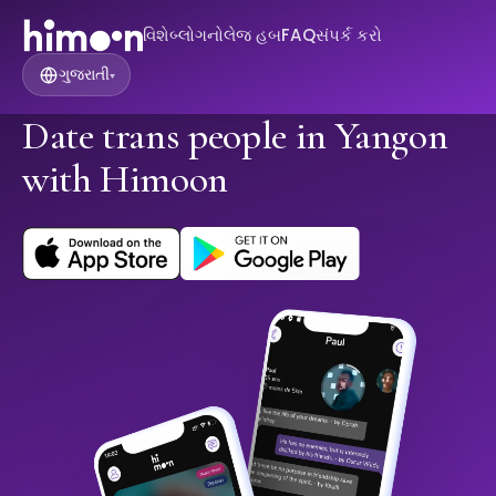
વિશે
બ્લોગ
નોલેજ હબ
FAQ
સંપર્ક કરો
ગુજરાતી
▾
Date trans people in Yangon
with Himoon