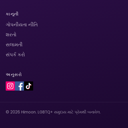
કાનૂની
ગોપનીયતા નીતિ
શરતો
સલામતી
સંપર્ક કરો
અનુસરો
© 2026 Himoon. LGBTQ+ સમુદાય માટે પ્રેમથી બનાવેલ.