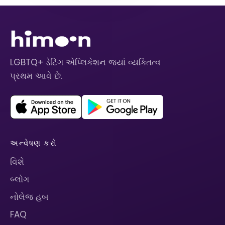
LGBTQ+ ડેટિંગ એપ્લિકેશન જ્યાં વ્યક્તિત્વ
પ્રથમ આવે છે.
અન્વેષણ કરો
વિશે
બ્લોગ
નોલેજ હબ
FAQ