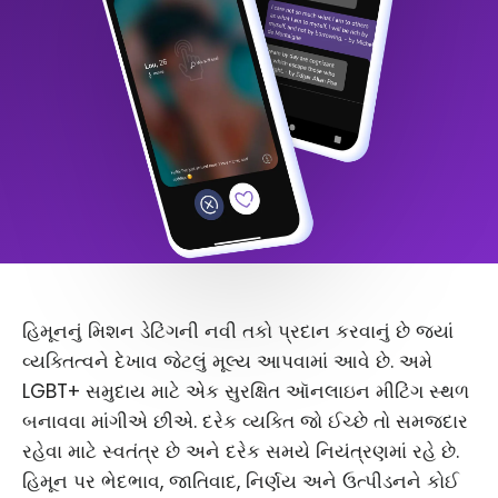
હિમૂનનું મિશન ડેટિંગની નવી તકો પ્રદાન કરવાનું છે જ્યાં
વ્યક્તિત્વને દેખાવ જેટલું મૂલ્ય આપવામાં આવે છે. અમે
LGBT+ સમુદાય માટે એક સુરક્ષિત ઑનલાઇન મીટિંગ સ્થળ
બનાવવા માંગીએ છીએ. દરેક વ્યક્તિ જો ઈચ્છે તો સમજદાર
રહેવા માટે સ્વતંત્ર છે અને દરેક સમયે નિયંત્રણમાં રહે છે.
હિમૂન પર ભેદભાવ, જાતિવાદ, નિર્ણય અને ઉત્પીડનને કોઈ