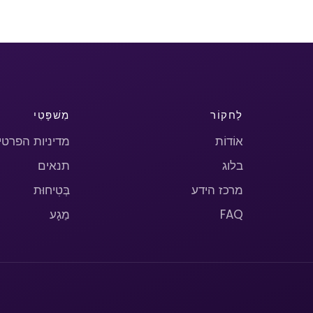
לַחקוֹר
מִשׁפָּטִי
אוֹדוֹת
מדיניות הפרטי
בלוג
תנאים
מרכז הידע
בְּטִיחוּת
FAQ
מַגָע