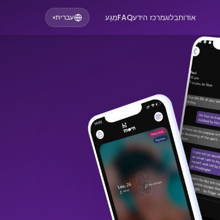
אוֹדוֹת
בלוג
מרכז הידע
FAQ
מַגָע
עברית
▾