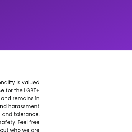
nality is valued
e for the LGBT+
, and remains in
 and harassment
t and tolerance.
afety. Feel free
bout who we are.