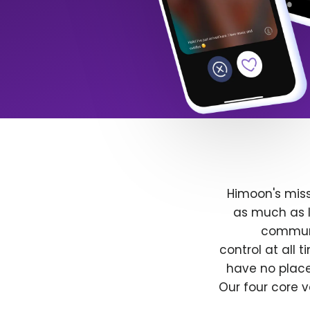
Himoon's miss
as much as l
communit
control at all
have no place
Our four core v