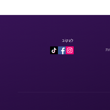
לַעֲקוֹב
ות