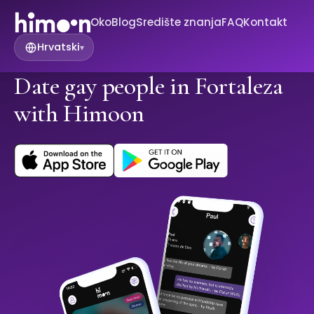
Oko
Blog
Središte znanja
FAQ
Kontakt
Hrvatski
▾
Date gay people in Fortaleza
with Himoon