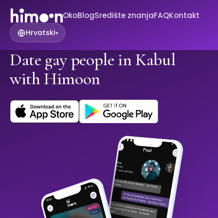
Oko
Blog
Središte znanja
FAQ
Kontakt
Hrvatski
▾
Date gay people in Kabul
with Himoon