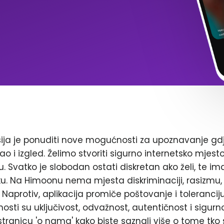
ja je ponuditi nove mogućnosti za upoznavanje gd
ao i izgled. Želimo stvoriti sigurno internetsko mjest
. Svatko je slobodan ostati diskretan ako želi, te im
. Na Himoonu nema mjesta diskriminaciji, rasizmu, 
Naprotiv, aplikacija promiče poštovanje i toleranciju
nosti su uključivost, odvažnost, autentičnost i sigurn
stranicu 'o nama' kako biste saznali više o tome tko