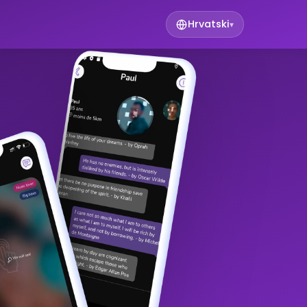
Hrvatski
▾