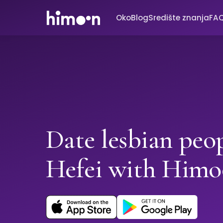
Oko
Blog
Središte znanja
FA
Date lesbian peop
Hefei with Him