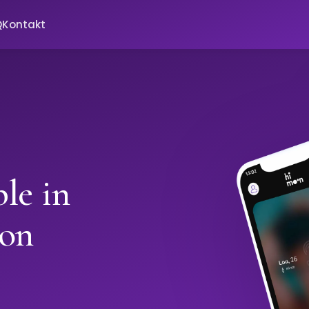
Q
Kontakt
le in
oon