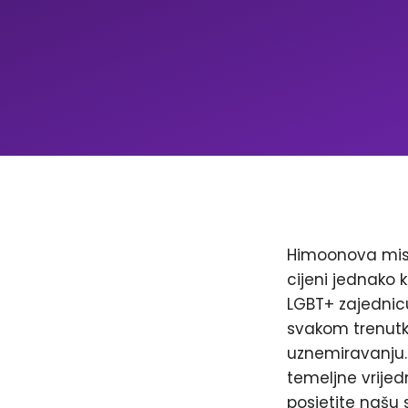
Himoonova misi
cijeni jednako k
LGBT+ zajednicu
svakom trenutku
uznemiravanju. 
temeljne vrijed
posjetite našu 