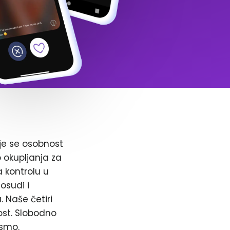
je se osobnost
o okupljanja za
a kontrolu u
osudi i
. Naše četiri
ost. Slobodno
 smo.