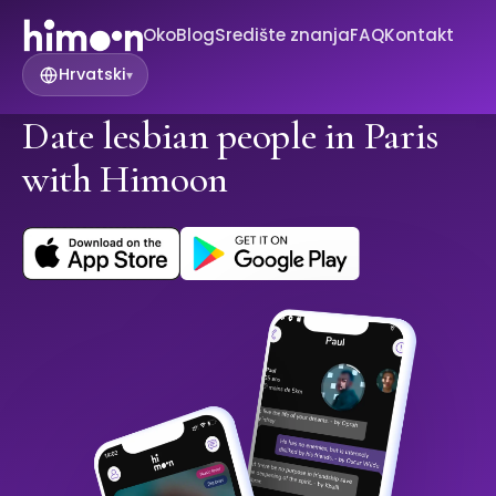
Oko
Blog
Središte znanja
FAQ
Kontakt
Hrvatski
▾
Date lesbian people in Paris
with Himoon