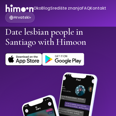
Oko
Blog
Središte znanja
FAQ
Kontakt
Hrvatski
▾
Date lesbian people in
Santiago with Himoon