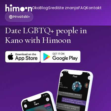
Oko
Blog
Središte znanja
FAQ
Kontakt
Hrvatski
▾
Date LGBTQ+ people in
Kano with Himoon