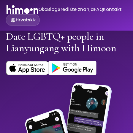
Oko
Blog
Središte znanja
FAQ
Kontakt
Hrvatski
▾
Date LGBTQ+ people in
Lianyungang with Himoon