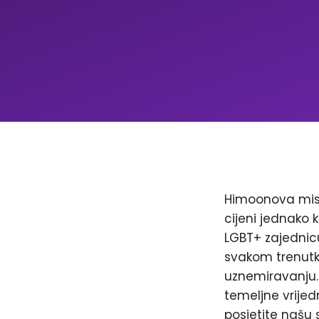
Himoonova misi
cijeni jednako k
LGBT+ zajednicu
svakom trenutku
uznemiravanju. 
temeljne vrijed
posjetite našu 