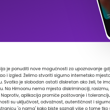
ja je ponuditi nove mogućnosti za upoznavanje gd
ao i izgled. Želimo stvoriti sigurno internetsko mjest
. Svatko je slobodan ostati diskretan ako želi, te im
. Na Himoonu nema mjesta diskriminaciji, rasizmu, 
Naprotiv, aplikacija promiče poštovanje i toleranciju
nosti su uključivost, odvažnost, autentičnost i sigurn
stranicu 'o nama' kako biste saznali više o tome tko