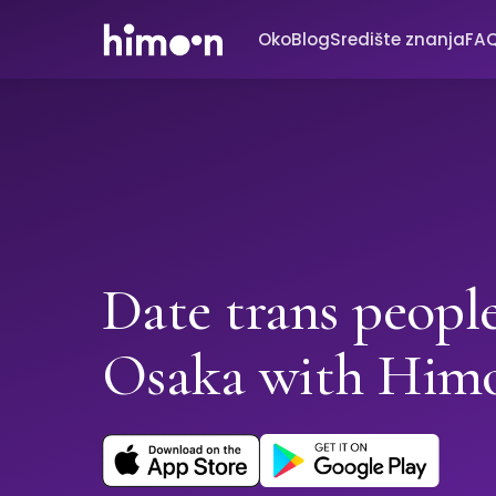
Oko
Blog
Središte znanja
FA
Date trans people
Osaka with Him