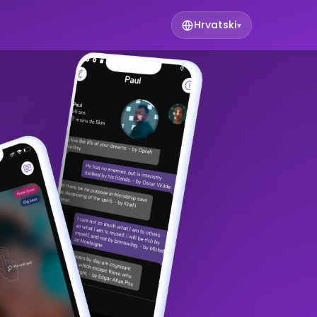
Hrvatski
▾