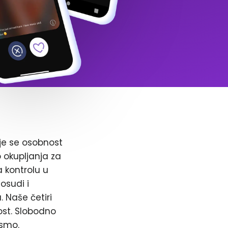
je se osobnost
o okupljanja za
a kontrolu u
osudi i
. Naše četiri
ost. Slobodno
 smo.