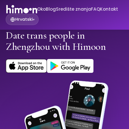
Oko
Blog
Središte znanja
FAQ
Kontakt
Hrvatski
▾
Date trans people in
Zhengzhou with Himoon