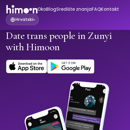
Oko
Blog
Središte znanja
FAQ
Kontakt
Hrvatski
▾
Date trans people in Zunyi
with Himoon