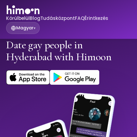
Körülbelül
Blog
Tudásközpont
FAQ
Érintkezés
Magyar
▾
Date gay people in
Hyderabad with Himoon