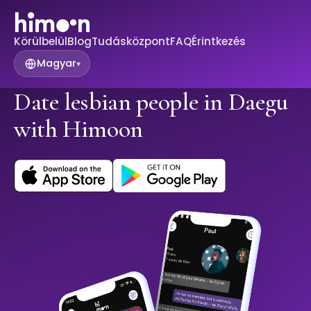
Körülbelül
Blog
Tudásközpont
FAQ
Érintkezés
Magyar
▾
Date lesbian people in Daegu
with Himoon