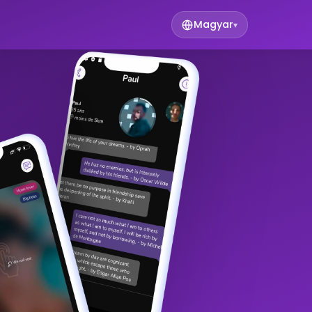
Magyar
▾