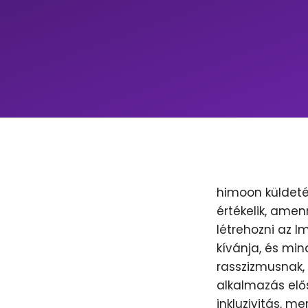
himoon küldeté
értékelik, amen
létrehozni az 
kívánja, és min
rasszizmusnak, 
alkalmazás elős
inkluzivitás, m