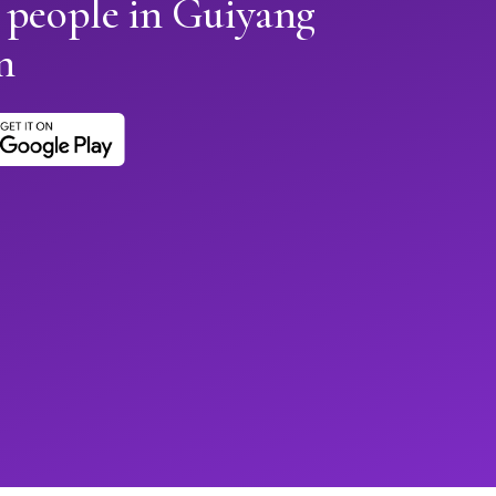
 people in Guiyang
n