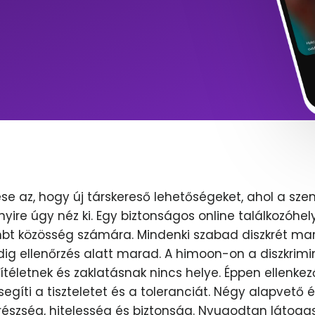
se az, hogy új társkereső lehetőségeket, ahol a sze
nyire úgy néz ki. Egy biztonságos online találkozóhel
lmbt közösség számára. Mindenki szabad diszkrét mar
dig ellenőrzés alatt marad. A himoon-on a diszkrimi
ítéletnek és zaklatásnak nincs helye. Éppen ellenkez
egíti a tiszteletet és a toleranciát. Négy alapvető 
erészség, hitelesség és biztonság. Nyugodtan látoga