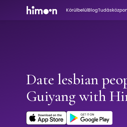
Körülbelül
Blog
Tudásközpo
Date lesbian peop
Guiyang with H