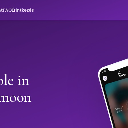
nt
FAQ
Érintkezés
le in
imoon