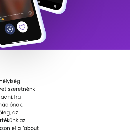
mélyiség
yet szeretnénk
adni, ha
nációnak,
őleg, az
értékünk az
sson el a "about