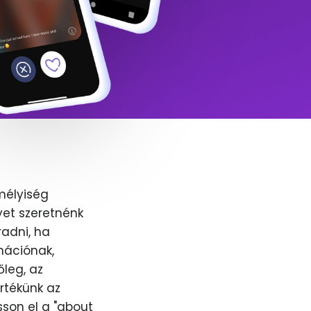
mélyiség
yet szeretnénk
adni, ha
nációnak,
őleg, az
értékünk az
sson el a "about