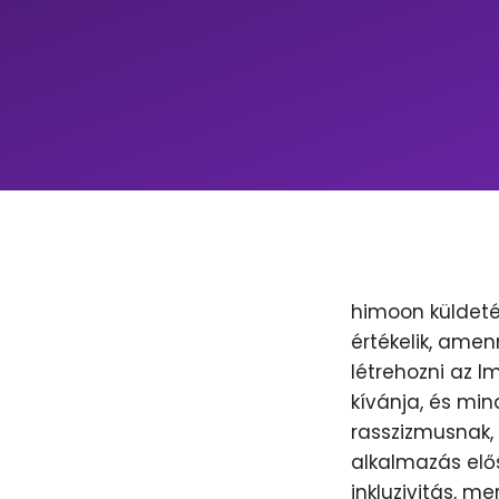
himoon küldeté
értékelik, amen
létrehozni az 
kívánja, és min
rasszizmusnak, 
alkalmazás elős
inkluzivitás, m