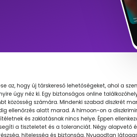
se az, hogy új társkereső lehetőségeket, ahol a sze
nyire úgy néz ki. Egy biztonságos online találkozóhel
lmbt közösség számára. Mindenki szabad diszkrét mar
dig ellenőrzés alatt marad. A himoon-on a diszkrimi
ítéletnek és zaklatásnak nincs helye. Éppen ellenkez
egíti a tiszteletet és a toleranciát. Négy alapvető 
erészség, hitelesség és biztonság. Nyugodtan látoga