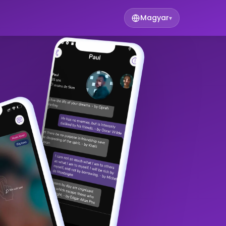
Magyar
▾