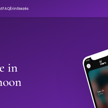
nt
FAQ
Érintkezés
e in
moon