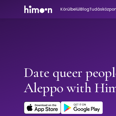
Körülbelül
Blog
Tudásközpo
Date queer peopl
Aleppo with Hi