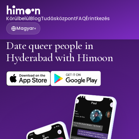
Körülbelül
Blog
Tudásközpont
FAQ
Érintkezés
Magyar
▾
Date queer people in
Hyderabad with Himoon