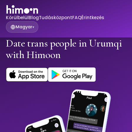
Körülbelül
Blog
Tudásközpont
FAQ
Érintkezés
Magyar
▾
Date trans people in Urumqi
with Himoon