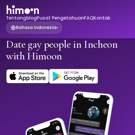
Tentang
blog
Pusat Pengetahuan
FAQ
Kontak
Bahasa Indonesia
▾
Date gay people in Incheon
with Himoon