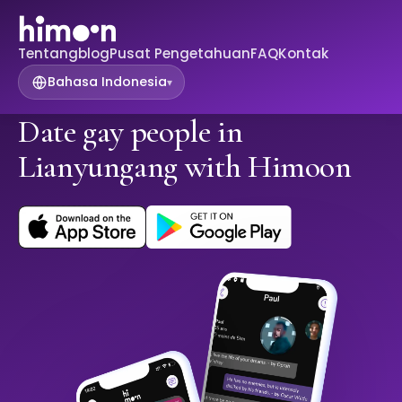
Tentang
blog
Pusat Pengetahuan
FAQ
Kontak
Bahasa Indonesia
▾
Date gay people in
Lianyungang with Himoon