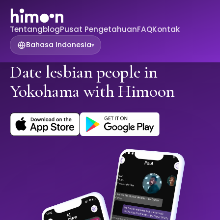
Tentang
blog
Pusat Pengetahuan
FAQ
Kontak
Bahasa Indonesia
▾
Date lesbian people in
Yokohama with Himoon