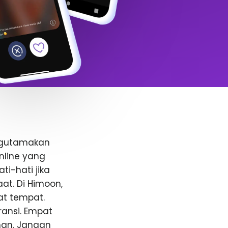
ngutamakan
nline yang
i-hati jika
t. Di Himoon,
at tempat.
ansi. Empat
anan. Jangan