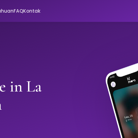
ahuan
FAQ
Kontak
e in La
n