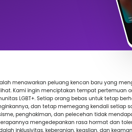
dalah menawarkan peluang kencan baru yang me
rlihat. Kami ingin menciptakan tempat pertemuan o
nitas LGBT+. Setiap orang bebas untuk tetap berhat
inkannya, dan tetap memegang kendali setiap saa
rasisme, penghakiman, dan pelecehan tidak mendap
enerapannya mengedepankan rasa hormat dan toler
 adalah inklusivitas, keberanian, keaslian, dan keam