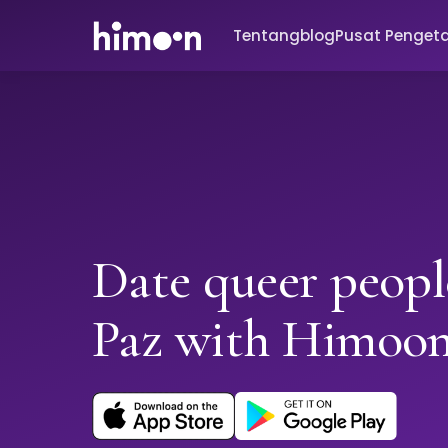
Tentang
blog
Pusat Penget
Date queer peopl
Paz with Himoo