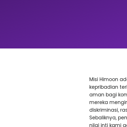
Misi Himoon a
kepribadian te
aman bagi komu
mereka menging
diskriminasi, 
Sebaliknya, p
nilai inti kami