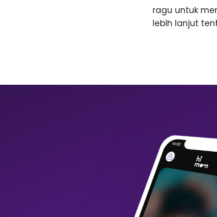
ragu untuk me
lebih lanjut te