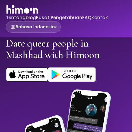
Tentang
blog
Pusat Pengetahuan
FAQ
Kontak
Bahasa Indonesia
▾
Date queer people in
Mashhad with Himoon