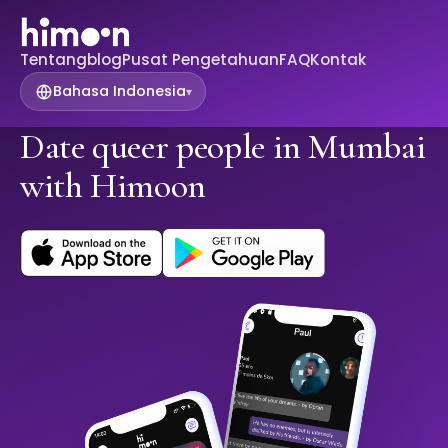
Tentang
blog
Pusat Pengetahuan
FAQ
Kontak
Bahasa Indonesia
▾
Date queer people in Mumbai
with Himoon