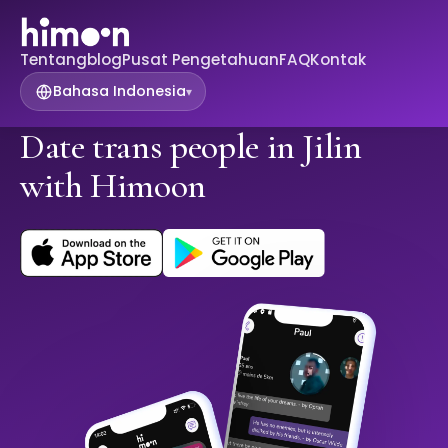
Tentang
blog
Pusat Pengetahuan
FAQ
Kontak
Bahasa Indonesia
▾
Date trans people in Jilin
with Himoon