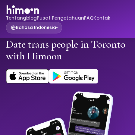
Tentang
blog
Pusat Pengetahuan
FAQ
Kontak
Bahasa Indonesia
▾
Date trans people in Toronto
with Himoon